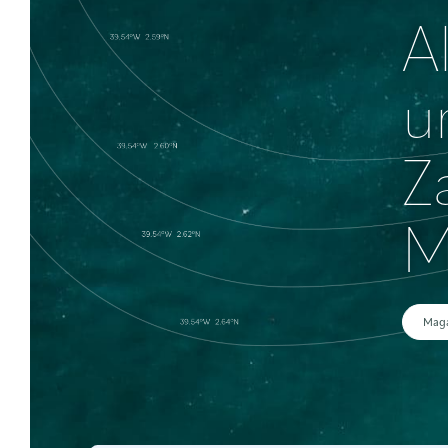
A
u
Z
M
Maga