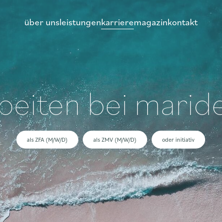
über uns
leistungen
karriere
magazin
kontakt
beiten bei marid
als ZFA (M/W/D)
als ZMV (M/W/D)
oder initiativ