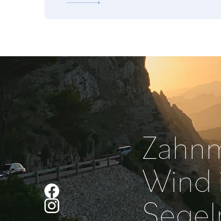
Zahnm
Wind 
Segel