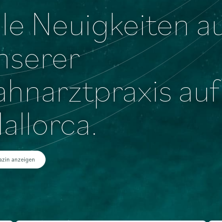
lle Neuigkeiten a
nserer
ahnarztpraxis auf
allorca.
zin anzeigen